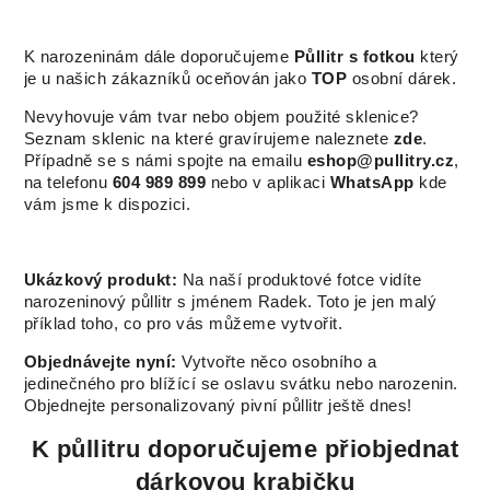
K narozeninám dále doporučujeme
Půllitr s fotkou
který
je u našich zákazníků oceňován jako
TOP
osobní dárek.
Nevyhovuje vám tvar nebo objem použité sklenice?
Seznam sklenic na které gravírujeme naleznete
zde
.
Případně se s námi spojte na emailu
eshop@pullitry.cz
,
na telefonu
604 989 899
nebo v aplikaci
WhatsApp
kde
vám jsme k dispozici.
Ukázkový produkt:
Na naší produktové fotce vidíte
narozeninový půllitr s jménem Radek. Toto je jen malý
příklad toho, co pro vás můžeme vytvořit.
Objednávejte nyní:
Vytvořte něco osobního a
jedinečného pro blížící se oslavu svátku nebo narozenin.
Objednejte personalizovaný pivní půllitr ještě dnes!
K půllitru doporučujeme přiobjednat
dárkovou krabičku