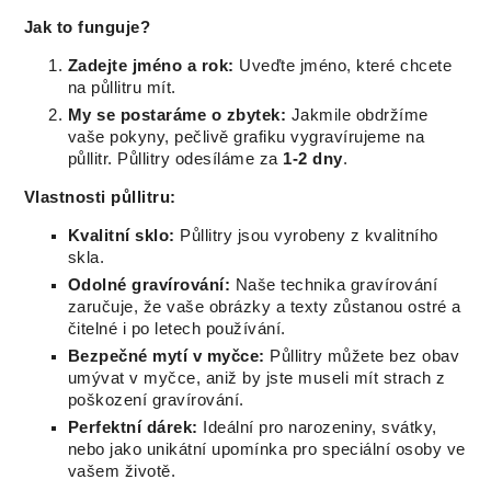
Jak to funguje?
Zadejte jméno a rok:
Uveďte jméno, které chcete
na půllitru mít.
My se postaráme o zbytek:
Jakmile obdržíme
vaše pokyny, pečlivě grafiku vygravírujeme na
půllitr. Půllitry odesíláme za
1-2 dny
.
Vlastnosti půllitru:
Kvalitní sklo:
Půllitry jsou vyrobeny z kvalitního
skla.
Odolné gravírování:
Naše technika gravírování
zaručuje, že vaše obrázky a texty zůstanou ostré a
čitelné i po letech používání.
Bezpečné mytí v myčce:
Půllitry můžete bez obav
umývat v myčce, aniž by jste museli mít strach z
poškození gravírování.
Perfektní dárek:
Ideální pro narozeniny, svátky,
nebo jako unikátní upomínka pro speciální osoby ve
vašem životě.