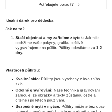
Potřebujete poradit?
Ideální dárek pro dědečka
Jak na to?
Stačí objednat a my zařídíme zbytek:
Jakmile
obdržíme vaše pokyny, grafiku pečlivě
vygravírujeme na půllitr. Půllitry odesíláme za
1-2
dny
.
Vlastnosti půllitru:
Kvalitní sklo:
Půllitry jsou vyrobeny z kvalitního
skla.
Odolné gravírování:
Naše technika gravírování
zaručuje, že obrázky a texty zůstanou ostré a
čitelné i po letech používání.
Bezpečné mytí v myčce:
Půllitry můžete bez obav
umývat v myčce, aniž by jste museli mít strach z