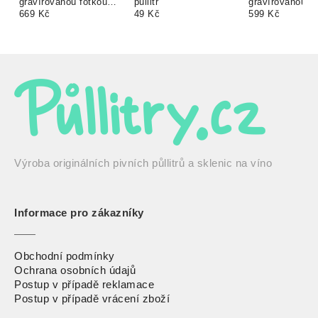
gravírovanou fotkou
půllitr
gravírovanou f
0,44 l
669 Kč
49 Kč
0,25 l
599 Kč
Výroba originálních pivních půllitrů a sklenic na víno
Informace pro zákazníky
Obchodní podmínky
Ochrana osobních údajů
Postup v případě reklamace
Postup v případě vrácení zbož
í