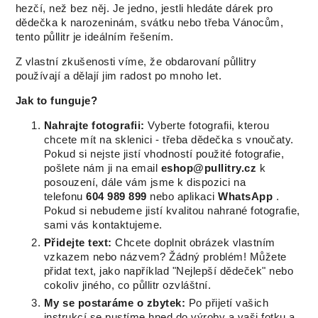
hezčí, než bez něj. Je jedno, jestli hledáte dárek pro
dědečka k narozeninám, svátku nebo třeba Vánocům,
tento půllitr je ideálním řešením.
Z vlastní zkušenosti víme, že obdarovaní půllitry
používají a dělají jim radost po mnoho let.
Jak to funguje?
Nahrajte fotografii:
Vyberte fotografii, kterou
chcete mít na sklenici - třeba dědečka s vnoučaty.
Pokud si nejste jistí vhodností použité fotografie,
pošlete nám ji na email
eshop@pullitry.cz
k
posouzení, dále vám jsme k dispozici na
telefonu
604 989 899
nebo aplikaci
WhatsApp
.
Pokud si nebudeme jistí kvalitou nahrané fotografie,
sami vás kontaktujeme.
Přidejte text:
Chcete doplnit obrázek vlastním
vzkazem nebo názvem? Žádný problém! Můžete
přidat text, jako například "Nejlepší dědeček" nebo
cokoliv jiného, co půllitr ozvláštní.
My se postaráme o zbytek:
Po přijetí vašich
instrukcí se pustíme hned do výroby a vaši fotku a