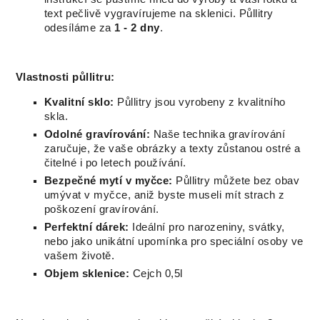
text pečlivě vygravírujeme na sklenici. Půllitry
odesíláme za
1 - 2 dny
.
Vlastnosti půllitru:
Kvalitní sklo:
Půllitry jsou vyrobeny z kvalitního
skla.
Odolné gravírování:
Naše technika gravírování
zaručuje, že vaše obrázky a texty zůstanou ostré a
čitelné i po letech používání.
Bezpečné mytí v myčce:
Půllitry můžete bez obav
umývat v myčce, aniž byste museli mít strach z
poškození gravírování.
Perfektní dárek:
Ideální pro narozeniny, svátky,
nebo jako unikátní upomínka pro speciální osoby ve
vašem životě.
Objem sklenice:
Cejch 0,5l