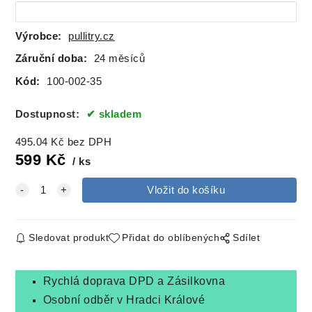
Výrobce:
pullitry.cz
Záruční doba:
24 měsíců
Kód:
100-002-35
Dostupnost:
skladem
495.04
Kč
bez DPH
599
Kč
ks
Sledovat produkt
Přidat do oblíbených
Sdílet
Rychlá doprava DPD a Zásilkovna
Osobní odběr v Hradci Králové