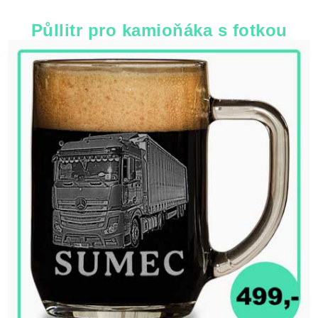
Půllitr pro kamioňáka s fotkou