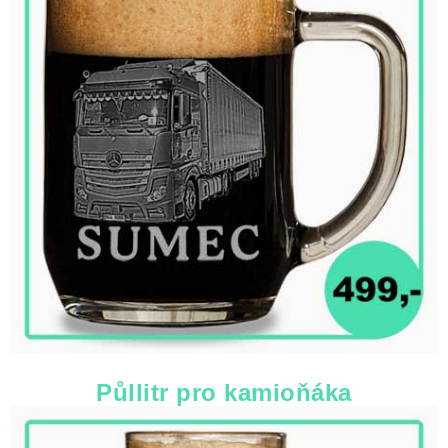
Půllitr pro kamioňáka