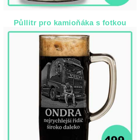
Půllitr pro kamioňáka s fotkou