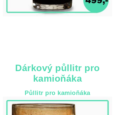
Dárkový půllitr pro
kamioňáka
Půllitr pro kamioňáka