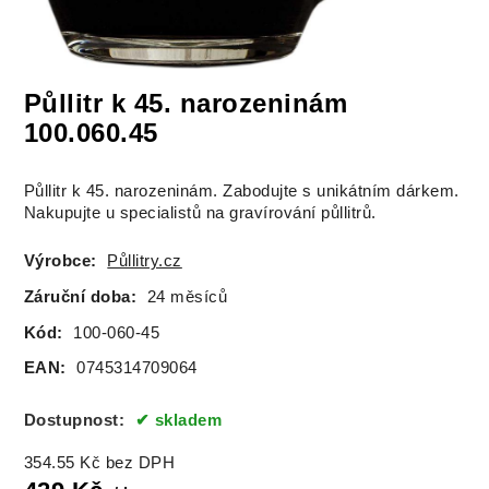
Půllitr k 45. narozeninám
100.060.45
Půllitr k 45. narozeninám. Zabodujte s unikátním dárkem.
Nakupujte u specialistů na gravírování půllitrů.
Výrobce:
Půllitry.cz
Záruční doba:
24 měsíců
Kód:
100-060-45
EAN:
0745314709064
Dostupnost:
skladem
354.55
Kč
bez DPH