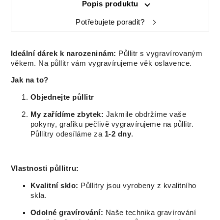
Popis produktu
Potřebujete poradit?
Ideální dárek k narozeninám:
Půllitr s vygravírovaným
věkem. Na půllitr vám vygravírujeme věk oslavence.
Jak na to?
Objednejte půllitr
My zařídíme zbytek:
Jakmile obdržíme vaše
pokyny, grafiku pečlivě vygravírujeme na půllitr.
Půllitry odesíláme za
1-2 dny
.
Vlastnosti půllitru:
Kvalitní sklo:
Půllitry jsou vyrobeny z kvalitního
skla.
Odolné gravírování:
Naše technika gravírování