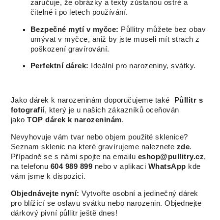
zaručuje, že obrázky a texty zůstanou ostré a
čitelné i po letech používání.
Bezpečné mytí v myčce:
Půllitry můžete bez obav
umývat v myčce, aniž by jste museli mít strach z
poškození gravírování.
Perfektní dárek:
Ideální pro narozeniny, svátky.
Jako dárek k narozeninám doporučujeme také
Půllitr s
fotografií
, který je u našich zákazníků oceňován
jako
TOP dárek k narozeninám
.
Nevyhovuje vám tvar nebo objem použité sklenice?
Seznam sklenic na které gravírujeme naleznete
zde
.
Případně se s námi spojte na emailu
eshop@pullitry.cz
,
na telefonu
604 989 899
nebo v aplikaci
WhatsApp
kde
vám jsme k dispozici.
Objednávejte nyní:
Vytvořte osobní a jedinečný dárek
pro blížící se oslavu svátku nebo narozenin. Objednejte
dárkový pivní půllitr ještě dnes!