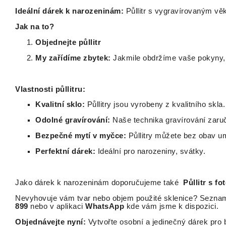
Ideální dárek k narozeninám:
Půllitr s vygravírovaným vě
Jak na to?
Objednejte půllitr
My zařídíme zbytek:
Jakmile obdržíme vaše pokyny, gr
Vlastnosti půllitru:
Kvalitní sklo:
Půllitry jsou vyrobeny z kvalitního skla.
Odolné gravírování:
Naše technika gravírování zaruču
Bezpečné mytí v myčce:
Půllitry můžete bez obav um
Perfektní dárek:
Ideální pro narozeniny, svátky.
Jako dárek k narozeninám doporučujeme také
Půllitr s fo
Nevyhovuje vám tvar nebo objem použité sklenice? Seznam
899
nebo v aplikaci
WhatsApp
kde vám jsme k dispozici.
Objednávejte nyní:
Vytvořte osobní a jedinečný dárek pro b