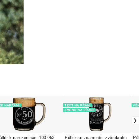
ĚK NAPŘÁNÍ
TEXT NA PŘÁNÍ
VĚK
JMÉNO NA PŘÁNÍ
ůllitr k narozeninám 100.053
Půllitr se znamením zvěrokruhu
Pů