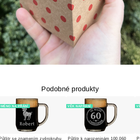
Podobné produkty
JMÉNO NA PŘÁNÍ
VĚK NAPŘÁNÍ
V
Půllitr se znamením zvěrokruhu
Půllitr k narozeninám 100.060
P