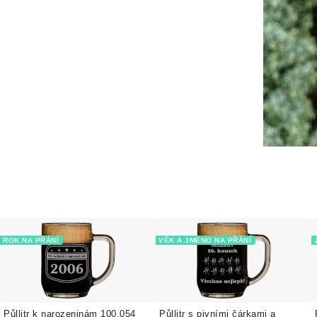
ROK NA PŘÁNÍ
VĚK A JMÉNO NA PŘÁNÍ
Půllitr k narozeninám 100.054
Půllitr s pivními čárkami a