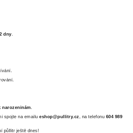
2 dny
.
ívání.
rování.
k narozeninám
.
mi spojte na emailu
eshop@pullitry.cz
, na telefonu
604 989
půllitr ještě dnes!