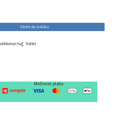
 oblíbených
Sdílet
Možnosti plaby