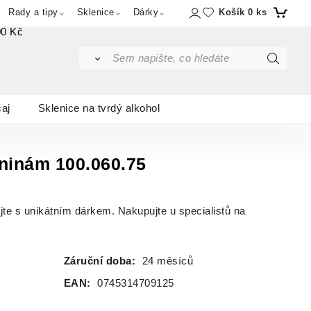
Košík
0
ks
Rady a tipy
Sklenice
Dárky
00 Kč
čaj
Sklenice na tvrdý alkohol
zeninám 100.060.75
jte s unikátním dárkem. Nakupujte u specialistů na
Záruční doba:
24 měsíců
EAN:
0745314709125