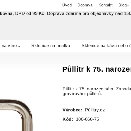
Úvod
Doprava
Kontakt
Blog
lkovna, DPD od 99 Kč. Doprava zdarma pro objednávky nad 15
 na víno
Sklenice na nealko
Sklenice na kávu nebo 
Půllitr k 75. naro
Půllitr k 75. narozeninám. Zabodu
gravírování půllitrů.
Výrobce:
Půllitry.cz
Kód:
100-060-75