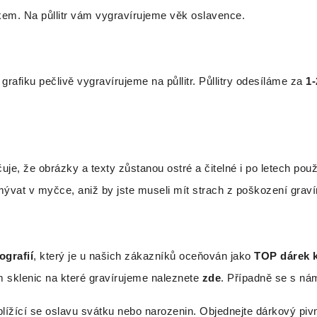
kem. Na půllitr vám vygravírujeme věk oslavence.
afiku pečlivě vygravírujeme na půllitr. Půllitry odesíláme za
1-
je, že obrázky a texty zůstanou ostré a čitelné i po letech použ
ývat v myčce, aniž by jste museli mít strach z poškození graví
tografií
, který je u našich zákazníků oceňován jako
TOP dárek 
 sklenic na které gravírujeme naleznete
zde
. Případně se s ná
lížící se oslavu svátku nebo narozenin. Objednejte dárkový pivní 