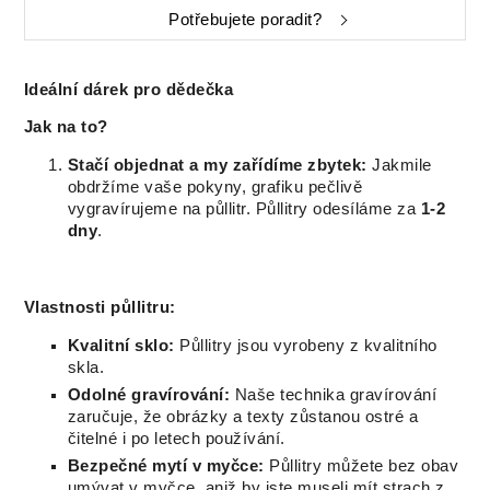
Potřebujete poradit?
Ideální dárek pro dědečka
Jak na to?
Stačí objednat a my zařídíme zbytek:
Jakmile
obdržíme vaše pokyny, grafiku pečlivě
vygravírujeme na půllitr. Půllitry odesíláme za
1-2
dny
.
Vlastnosti půllitru:
Kvalitní sklo:
Půllitry jsou vyrobeny z kvalitního
skla.
Odolné gravírování:
Naše technika gravírování
zaručuje, že obrázky a texty zůstanou ostré a
čitelné i po letech používání.
Bezpečné mytí v myčce:
Půllitry můžete bez obav
umývat v myčce, aniž by jste museli mít strach z