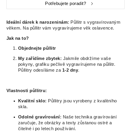
Potřebujete poradit?
Ideální dárek k narozeninám:
Půllitr s vygravírovaným
věkem. Na půllitr vám vygravírujeme věk oslavence.
Jak na to?
Objednejte půllitr
My zařídíme zbytek:
Jakmile obdržíme vaše
pokyny, grafiku pečlivě vygravírujeme na půllitr.
Půllitry odesíláme za
1-2 dny
.
Vlastnosti půllitru:
Kvalitní sklo:
Půllitry jsou vyrobeny z kvalitního
skla.
Odolné gravírování:
Naše technika gravírování
zaručuje, že obrázky a texty zůstanou ostré a
čitelné i po letech používání.