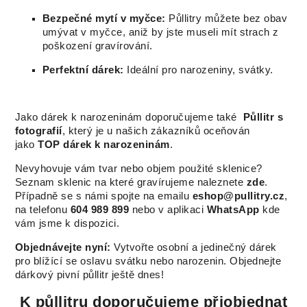
Bezpečné mytí v myčce:
Půllitry můžete bez obav
umývat v myčce, aniž by jste museli mít strach z
poškození gravírování.
Perfektní dárek:
Ideální pro narozeniny, svátky.
Jako dárek k narozeninám doporučujeme také
Půllitr s
fotografií
, který je u našich zákazníků oceňován
jako
TOP dárek k narozeninám
.
Nevyhovuje vám tvar nebo objem použité sklenice?
Seznam sklenic na které gravírujeme naleznete
zde
.
Případně se s námi spojte na emailu
eshop@pullitry.cz
,
na telefonu
604 989 899
nebo v aplikaci
WhatsApp
kde
vám jsme k dispozici.
Objednávejte nyní:
Vytvořte osobní a jedinečný dárek
pro blížící se oslavu svátku nebo narozenin. Objednejte
dárkový pivní půllitr ještě dnes!
K půllitru doporučujeme přiobjednat