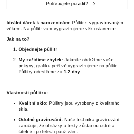
Potřebujete poradit?
Ideální dárek k narozeninám:
Půllitr s vygravírovaným
věkem. Na půllitr vám vygravírujeme věk oslavence.
Jak na to?
Objednejte půllitr
My zařídíme zbytek:
Jakmile obdržíme vaše
pokyny, grafiku pečlivě vygravírujeme na půllitr.
Půllitry odesíláme za
1-2 dny
.
Vlastnosti půllitru:
Kvalitní sklo:
Půllitry jsou vyrobeny z kvalitního
skla.
Odolné gravírování:
Naše technika gravírování
zaručuje, že obrázky a texty zůstanou ostré a
čitelné i po letech používání.