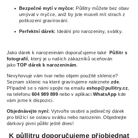
Bezpečné mytí v myčce:
Půllitry můžete bez obav
umývat v myčce, aniž by jste museli mít strach z
poškození gravírování.
Perfektní dárek:
Ideální pro narozeniny, svátky.
Jako dárek k narozeninám doporučujeme také
Půllitr s
fotografií
, který je u našich zákazníků oceňován
jako
TOP dárek k narozeninám
.
Nevyhovuje vám tvar nebo objem použité sklenice?
Seznam sklenic na které gravírujeme naleznete
zde
.
Případně se s námi spojte na emailu
eshop@pullitry.cz
,
na telefonu
604 989 899
nebo v aplikaci
WhatsApp
kde
vám jsme k dispozici.
Objednávejte nyní:
Vytvořte osobní a jedinečný dárek
pro blížící se oslavu svátku nebo narozenin. Objednejte
dárkový pivní půllitr ještě dnes!
K půllitru doporučujeme přiobjednat