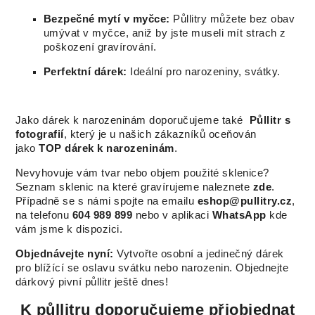
Bezpečné mytí v myčce:
Půllitry můžete bez obav
umývat v myčce, aniž by jste museli mít strach z
poškození gravírování.
Perfektní dárek:
Ideální pro narozeniny, svátky.
Jako dárek k narozeninám doporučujeme také
Půllitr s
fotografií
, který je u našich zákazníků oceňován
jako
TOP dárek k narozeninám
.
Nevyhovuje vám tvar nebo objem použité sklenice?
Seznam sklenic na které gravírujeme naleznete
zde
.
Případně se s námi spojte na emailu
eshop@pullitry.cz
,
na telefonu
604 989 899
nebo v aplikaci
WhatsApp
kde
vám jsme k dispozici.
Objednávejte nyní:
Vytvořte osobní a jedinečný dárek
pro blížící se oslavu svátku nebo narozenin. Objednejte
dárkový pivní půllitr ještě dnes!
K půllitru doporučujeme přiobjednat