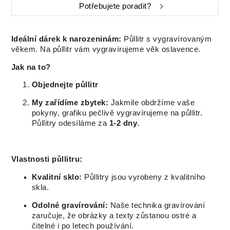
Potřebujete poradit?
Ideální dárek k narozeninám:
Půllitr s vygravírovaným
věkem. Na půllitr vám vygravírujeme věk oslavence.
Jak na to?
Objednejte půllitr
My zařídíme zbytek:
Jakmile obdržíme vaše
pokyny, grafiku pečlivě vygravírujeme na půllitr.
Půllitry odesíláme za
1-2 dny
.
Vlastnosti půllitru:
Kvalitní sklo:
Půllitry jsou vyrobeny z kvalitního
skla.
Odolné gravírování:
Naše technika gravírování
zaručuje, že obrázky a texty zůstanou ostré a
čitelné i po letech používání.