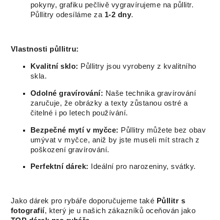
pokyny, grafiku pečlivě vygravírujeme na půllitr.
Půllitry odesíláme za
1-2 dny
.
Vlastnosti půllitru:
Kvalitní sklo:
Půllitry jsou vyrobeny z kvalitního
skla.
Odolné gravírování:
Naše technika gravírování
zaručuje, že obrázky a texty zůstanou ostré a
čitelné i po letech používání.
Bezpečné mytí v myčce:
Půllitry můžete bez obav
umývat v myčce, aniž by jste museli mít strach z
poškození gravírování.
Perfektní dárek:
Ideální pro narozeniny, svátky.
Jako dárek pro rybáře doporučujeme také
Půllitr s
fotografií
, který je u našich zákazníků oceňován jako