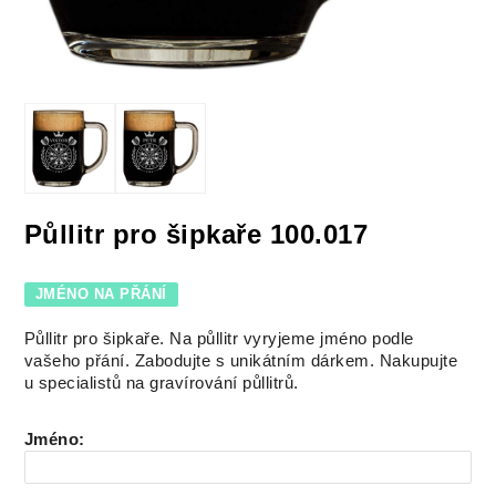
Půllitr pro šipkaře 100.017
JMÉNO NA PŘÁNÍ
Půllitr pro šipkaře. Na půllitr vyryjeme jméno podle
vašeho přání. Zabodujte s unikátním dárkem. Nakupujte
u specialistů na gravírování půllitrů.
Jméno
: