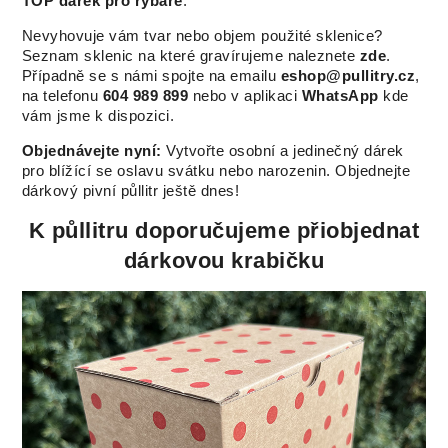
TOP dárek pro rybáře
.
Nevyhovuje vám tvar nebo objem použité sklenice?
Seznam sklenic na které gravírujeme naleznete
zde
.
Případně se s námi spojte na emailu
eshop@pullitry.cz
,
na telefonu
604 989 899
nebo v aplikaci
WhatsApp
kde
vám jsme k dispozici.
Objednávejte nyní:
Vytvořte osobní a jedinečný dárek
pro blížící se oslavu svátku nebo narozenin. Objednejte
dárkový pivní půllitr ještě dnes!
K půllitru doporučujeme přiobjednat
dárkovou krabičku