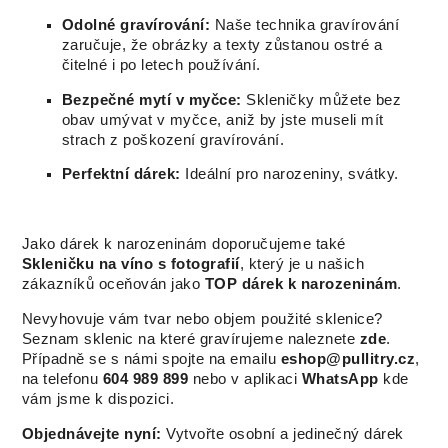
Odolné gravírování:
Naše technika gravírování
zaručuje, že obrázky a texty zůstanou ostré a
čitelné i po letech používání.
Bezpečné mytí v myčce:
Skleničky můžete bez
obav umývat v myčce, aniž by jste museli mít
strach z poškození gravírování.
Perfektní dárek:
Ideální pro narozeniny, svátky.
Jako dárek k narozeninám doporučujeme také
Skleničku na víno s fotografií
, který je u našich
zákazníků oceňován jako
TOP dárek k narozeninám
.
Nevyhovuje vám tvar nebo objem použité sklenice?
Seznam sklenic na které gravírujeme naleznete
zde
.
Případně se s námi spojte na emailu
eshop@pullitry.cz
,
na telefonu
604 989 899
nebo v aplikaci
WhatsApp
kde
vám jsme k dispozici.
Objednávejte nyní:
Vytvořte osobní a jedinečný dárek