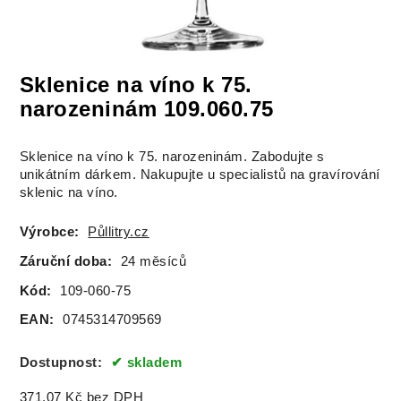
Sklenice na víno k 75.
narozeninám 109.060.75
Sklenice na víno k 75. narozeninám. Zabodujte s
unikátním dárkem. Nakupujte u specialistů na gravírování
sklenic na víno.
Výrobce:
Půllitry.cz
Záruční doba:
24 měsíců
Kód:
109-060-75
EAN:
0745314709569
Dostupnost:
skladem
371.07
Kč
bez DPH