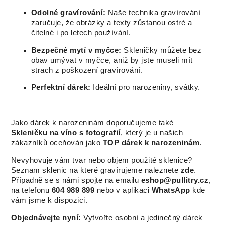
Odolné gravírování:
Naše technika gravírování
zaručuje, že obrázky a texty zůstanou ostré a
čitelné i po letech používání.
Bezpečné mytí v myčce:
Skleničky můžete bez
obav umývat v myčce, aniž by jste museli mít
strach z poškození gravírování.
Perfektní dárek:
Ideální pro narozeniny, svátky.
Jako dárek k narozeninám doporučujeme také
Skleničku na víno s fotografií
, který je u našich
zákazníků oceňován jako
TOP dárek k narozeninám
.
Nevyhovuje vám tvar nebo objem použité sklenice?
Seznam sklenic na které gravírujeme naleznete
zde
.
Případně se s námi spojte na emailu
eshop@pullitry.cz
,
na telefonu
604 989 899
nebo v aplikaci
WhatsApp
kde
vám jsme k dispozici.
Objednávejte nyní:
Vytvořte osobní a jedinečný dárek