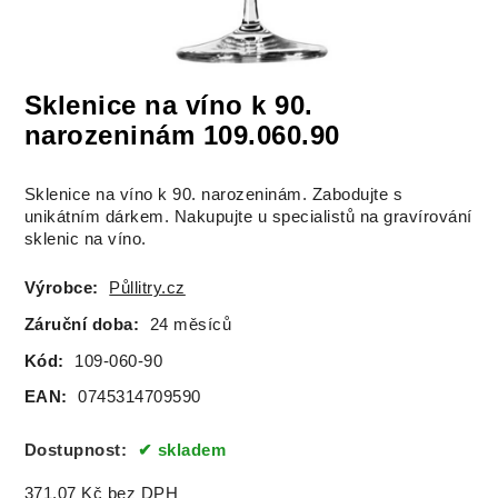
Sklenice na víno k 90.
narozeninám 109.060.90
Sklenice na víno k 90. narozeninám. Zabodujte s
unikátním dárkem. Nakupujte u specialistů na gravírování
sklenic na víno.
Výrobce:
Půllitry.cz
Záruční doba:
24 měsíců
Kód:
109-060-90
EAN:
0745314709590
Dostupnost:
skladem
371.07
Kč
bez DPH