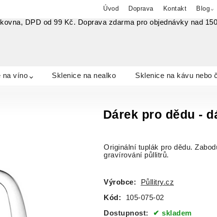
Úvod
Doprava
Kontakt
Blog
lkovna, DPD od 99 Kč. Doprava zdarma pro objednávky nad 15
 na víno
Sklenice na nealko
Sklenice na kávu nebo 
Dárek pro dědu - d
Originální tuplák pro dědu. Zabod
gravírování půllitrů.
Výrobce:
Půllitry.cz
Kód:
105-075-02
Dostupnost:
skladem