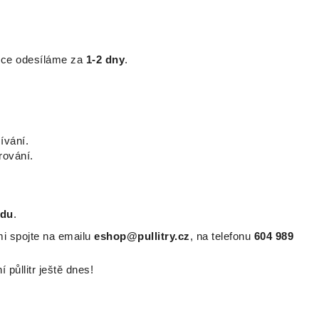
nice odesíláme za
1-2 dny
.
ívání.
rování.
ědu
.
mi spojte na emailu
eshop@pullitry.cz
, na telefonu
604 989
půllitr ještě dnes!