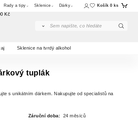
Košík
0
ks
Rady a tipy
Sklenice
Dárky
00 Kč
čaj
Sklenice na tvrdý alkohol
árkový tuplák
ujte s unikátním dárkem. Nakupujte od specialistů na
Záruční doba:
24 měsíců