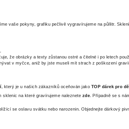
me vaše pokyny, grafiku pečlivě vygravírujeme na půllitr. Skle
.
je, že obrázky a texty zůstanou ostré a čitelné i po letech použ
ývat v myčce, aniž by jste museli mít strach z poškození graví
í
, který je u našich zákazníků oceňován jako
TOP dárek pro d
 sklenic na které gravírujeme naleznete
zde
. Případně se s ná
lížící se oslavu svátku nebo narozenin. Objednejte dárkový pivní 