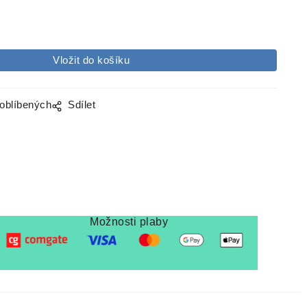
 oblíbených
Sdílet
Možnosti plaby