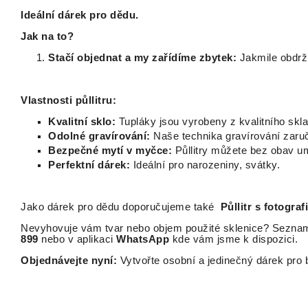
Ideální dárek pro dědu.
Jak na to?
Stačí objednat a my zařídíme zbytek:
Jakmile obdrží
Vlastnosti půllitru:
Kvalitní sklo:
Tupláky jsou vyrobeny z kvalitního skla
Odolné gravírování:
Naše technika gravírování zaruču
Bezpečné mytí v myčce:
Půllitry můžete bez obav um
Perfektní dárek:
Ideální pro narozeniny, svátky.
Jako dárek pro dědu doporučujeme také
Půllitr s fotografi
Nevyhovuje vám tvar nebo objem použité sklenice? Seznam
899
nebo v aplikaci
WhatsApp
kde vám jsme k dispozici.
Objednávejte nyní:
Vytvořte osobní a jedinečný dárek pro b